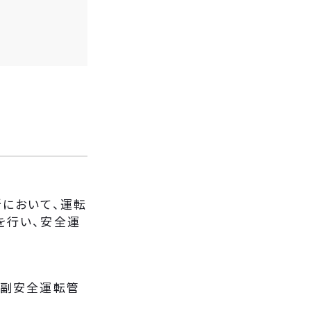
において、運転
を行い、安全運
「副安全運転管