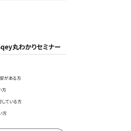
る！
qey丸わかりセミナー
不安がある方
い方
討している方
い方