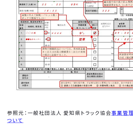
参照元：一般社団法人 愛知県トラック協会
事業管
ついて