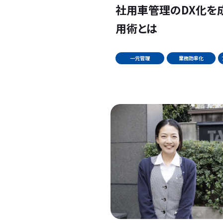
社用車管理のDX化を成
用術とは
一元管理
業務効率化