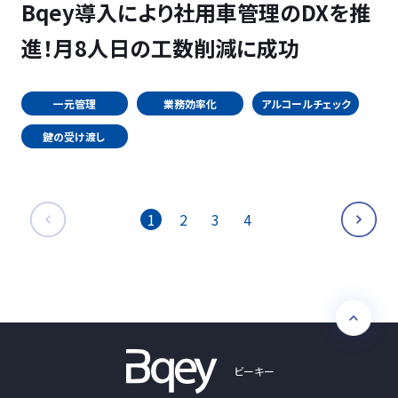
Bqey導入により社用車管理のDXを推
進！月8人日の工数削減に成功
一元管理
業務効率化
アルコールチェック
鍵の受け渡し
1
2
3
4
ビーキー