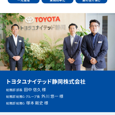
トヨタユナイテッド静岡株式会社
田中 信久 様
総務部 部長
外川 悠一 様
総務部 総務G グループ長
塚本 剛史 様
総務部 総務G