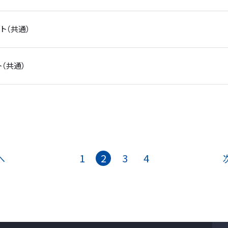
゙ート（共通）
ート（共通）
1
2
3
4
へ