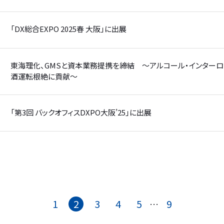
「DX総合EXPO 2025春 大阪」に出展
東海理化、GMSと資本業務提携を締結 ～アルコール・インターロ
酒運転根絶に貢献～
「第3回 バックオフィスDXPO大阪’25」に出展
1
2
3
4
5
9
…