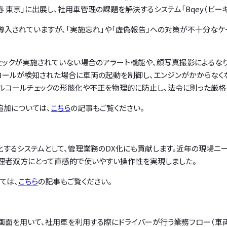
26 春 東京」に出展し、社用車管理の課題を解決するシステム「Bqey（ビ
導入されていますが、「実施忘れ」や「虚偽報告」への対策が不十分なケ
チェックが実施されていない場合のアラート機能や、顔写真撮影によるな
ールが検知された場合に車両の起動を制御し、エンジンがかからなくな
アルコールチェックの形骸化や不正を物理的に防止し、法令に則った厳格
追加については、
こちら
の記事もご覧ください。
化するシステムとして、管理業務のDX化にも貢献します。近年の現場ニーズ
管理者双方にとって直感的で使いやすい操作性を実現しました。
ては、
こちら
の記事もご覧ください。
画面を用いて、社用車を利用する際にドライバーが行う業務フロー（車