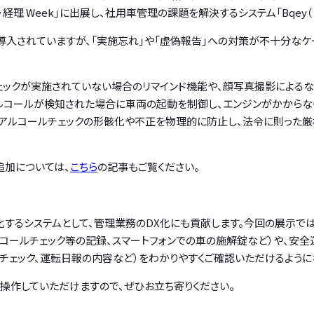
経理 Week」に出展し、社用車管理の課題を解決するシステム「Bqey
導入されていますが、「実施忘れ」や「虚偽報告」への対策が不十分なケ
チェックが実施されていない場合のリマインド機能や、顔写真撮影によるな
コールが検知された場合に車両の起動を制御し、エンジンがかからなく
、アルコールチェックの形骸化や不正を物理的に防止し、法令に則った
追加については、
こちら
の記事もご覧ください。
元化するシステムとして、管理業務のDX化にも貢献します。今回の展示で
コールチェック等の記録、スマートフォンでの車の施解錠など）や、安
チェック、運転日報の内容など）をわかりやすくご確認いただけるように
も操作していただけますので、ぜひお立ち寄りください。